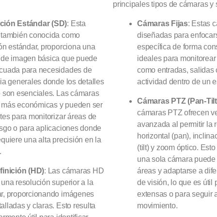
principales tipos de cámaras y 
ción Estándar (SD)
: Esta
Cámaras Fijas
: Estas 
 también conocida como
diseñadas para enfocar
ión estándar, proporciona una
específica de forma con
 de imagen básica que puede
ideales para monitorear 
ecuada para necesidades de
como entradas, salidas 
cia generales donde los detalles
actividad dentro de un e
o son esenciales. Las cámaras
Cámaras PTZ (Pan-Til
 más económicas y pueden ser
cámaras PTZ ofrecen ve
ntes para monitorizar áreas de
avanzada al permitir la 
esgo o para aplicaciones donde
horizontal (pan), inclina
equiere una alta precisión en la
(tilt) y zoom óptico. Esto
.
una sola cámara puede 
finición (HD)
: Las cámaras HD
áreas y adaptarse a dif
 una resolución superior a la
de visión, lo que es útil
r, proporcionando imágenes
extensas o para seguir 
alladas y claras. Esto resulta
movimiento.