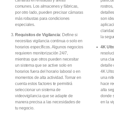
cámaras en entradas y áreas
particul
comunes. Los almacenes y fábricas,
rostros,
por otro lado, pueden precisar cámaras
detalle
más robustas para condiciones
son ide
especiales.
aplicac
clarida
Requisitos de Vigilancia
: Define si
la segur
necesitas vigilancia continua o solo en
horarios específicos. Algunos negocios
4K Ult
requieren monitorización 24/7,
resoluc
mientras que otros pueden necesitar
una cla
un sistema que se active solo en
detalle
horarios fuera del horario laboral o en
4K Ultr
momentos de alta actividad. Tomar en
una nit
cuenta estos factores te permitirá
hace r
seleccionar un sistema de
alta se
videovigilancia que se adapte de
donde s
manera precisa a las necesidades de
en la vi
tu negocio.