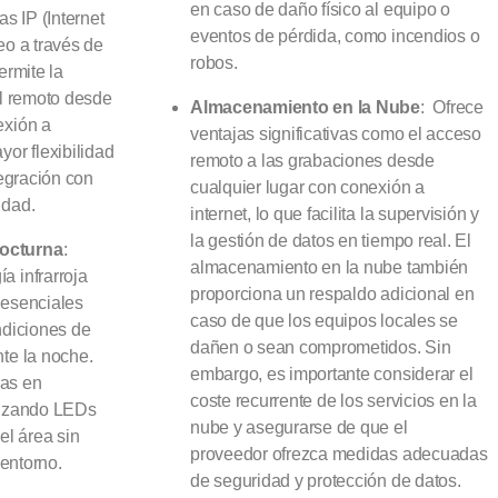
en caso de daño físico al equipo o
s IP (Internet
eventos de pérdida, como incendios o
eo a través de
robos.
ermite la
ol remoto desde
Almacenamiento en la Nube
: Ofrece
exión a
ventajas significativas como el acceso
yor flexibilidad
remoto a las grabaciones desde
tegración con
cualquier lugar con conexión a
idad.
internet, lo que facilita la supervisión y
la gestión de datos en tiempo real. El
octurna
:
almacenamiento en la nube también
a infrarroja
proporciona un respaldo adicional en
 esenciales
caso de que los equipos locales se
ndiciones de
dañen o sean comprometidos. Sin
nte la noche.
embargo, es importante considerar el
ras en
coste recurrente de los servicios en la
ilizando LEDs
nube y asegurarse de que el
el área sin
proveedor ofrezca medidas adecuadas
 entorno.
de seguridad y protección de datos.