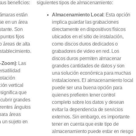
sus beneficios:
siguientes tipos de almacenamiento:
cámaras están
Almacenamiento Local
: Esta opción
se en un área
implica guardar las grabaciones
stante. Son
directamente en dispositivos físicos
puntos fijos
ubicados en el sitio de instalación,
o áreas de alta
como discos duros dedicados o
stablecimiento.
grabadores de video en red. Los
discos duros permiten almacenar
t-Zoom)
: Las
grandes cantidades de datos y son
rsatilidad
una solución económica para muchas
rotación
instalaciones. El almacenamiento local
ción vertical
puede ser una buena opción para
 significa que
quienes prefieren tener control
cubrir grandes
completo sobre los datos y desean
erentes ángulos
evitar la dependencia de servicios
 para áreas
externos. Sin embargo, es importante
a un sujeto en
tener en cuenta que este tipo de
almacenamiento puede estar en riesgo