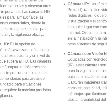
armente útil para identificar
Cámaras IP
: Las cámara
 leer matrículas y observar otros
Protocol) transmiten vid
s importantes. Las cámaras HD
redes digitales, lo que p
ales para la mayoría de las
visualización y el contr
iones comerciales, donde la
cualquier lugar con con
d de la imagen es crucial para
internet. Ofrecen una ma
idad y la vigilancia efectiva.
en la instalación y la in
ra HD
: Es la opción de
otros sistemas de segur
ión más avanzada, ofreciendo
Cámaras con Visión N
ridad excepcional y un nivel de
Equipadas con tecnologí
 que supera al HD. Las cámaras
(IR), estas cámaras son
a HD capturan imágenes con
para la vigilancia en co
idez impresionante, lo que las
baja iluminación o dura
ecomendadas para áreas de
Capturan imágenes cla
guridad o para situaciones
completa oscuridad, ut
e requiere la máxima precisión
infrarrojos que iluminan 
gilancia.
afectar la visibilidad del