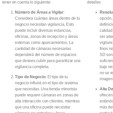
tener en cuenta lo siguiente:
detalles
Número de Áreas a Vigilar
:
Resolu
Considera cuántas áreas dentro de tu
opción,
negocio necesitan vigilancia. Esto
definic
puede incluir diversas estancias,
calidad
oficinas, zonas de recepción y áreas
ser ad
externas como aparcamientos. La
vigilan
cantidad de cámaras necesarias
finos n
dependerá del número de espacios
SD son
que desees cubrir para garantizar una
suficie
vigilancia completa.
bajo ri
no se r
Tipo de Negocio
: El tipo de tu
imagen
negocio influirá en el tipo de sistema
que necesitas. Una tienda minorista
Alta De
puede requerir cámaras en zonas de
ofrecen
alta interacción con clientes, mientras
estánda
que una oficina puede necesitar
más det