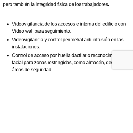
pero también la integridad física de los trabajadores.
Videovigilancia de los accesos e interna del edificio con
Video wall para seguimiento.
Videovigilancia y control perimetral anti intrusión en las
instalaciones.
Control de acceso por huella dactilar o reconocimiento
facial para zonas restringidas, como almacén, despachos,
áreas de seguridad.
Sistema de niebla de seguridad para evitar los robos.
Control de acceso de vehículos por reconocimiento de
matrículas.
Sistemas anti intrusión
Legalización de los sistemas de videovigilancia y control
de accesos.