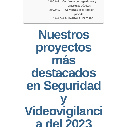
Confianza de organismos y
empresas públicas
Confianza en el sector
privado:
MIRANDO AL FUTURO
Nuestros
proyectos
más
destacados
en Seguridad
y
Videovigilanci
a del 2023