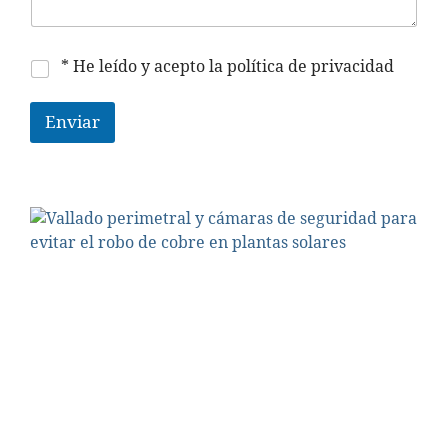
P
* He leído y acepto la política de privacidad
o
l
í
Enviar
t
i
c
a
*